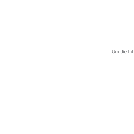
Zum
Inhalt
springen
Um die Inh