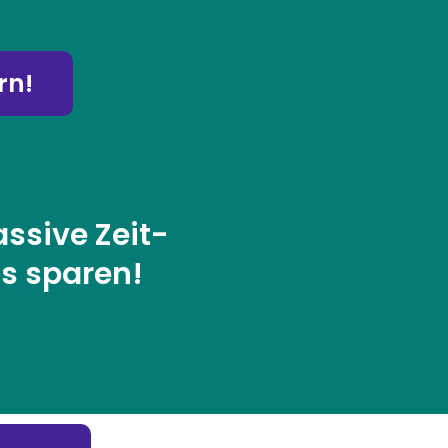
rn!
ssive Zeit-
ts sparen!