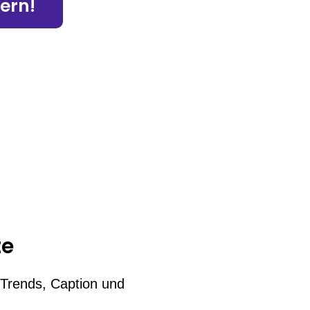
hern!
te
t Trends, Caption und