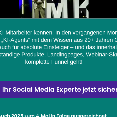
 KI-Mitarbeiter kennen! In den vergangenen Mo
„KI-Agents“ mit dem Wissen aus 20+ Jahren On
auch für absolute Einsteiger – und das innerha
tändige Produkte, Landingpages, Webinar-Skri
komplette Funnel geht!
 Ihr Social Media Experte jetzt siche
uch 2025 zum 4. Mal in Folge ausgezeichnet...